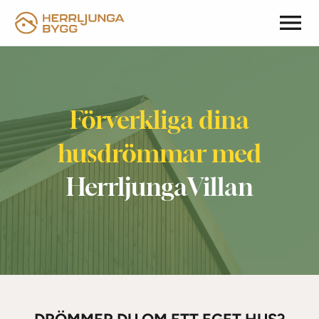
Gå till innehåll
Förverkliga dina
husdrömmar med
HerrljungaVillan